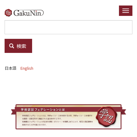
メ
イ
Togg
ン
navi
コ
ン
テ
検索
ン
ツ
に
日本語
English
移
動