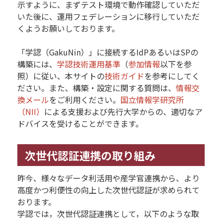
示すように、まずテスト環境で動作確認していただ
いた後に、運用フェデレーションに移行していただ
くようお願いしております。
「学認（GakuNin）」に接続するIdPあるいはSPの
構築には、
学認技術運用基準
（
参加情報
以下を参
照）に従い、本サイトの
技術ガイド
を参考にしてく
ださい。また、構築・設定に関する質問は、
情報交
換メール
をご利用ください。
国立情報学研究所
（NII）
による支援および先行大学からの、適切なア
ドバイスを受けることができます。
次世代認証連携の取り組み
昨今、様々なデータ利活用や産学官連携から、より
高度かつ利便性の向上した次世代認証が求められて
おります。
学認では，次世代認証連携として，以下のような取