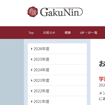
メ
イ
ン
コ
ン
テ
Top
お知らせ
概要
IdP・SP一覧
メ
ン
イ
ツ
年
ン
に
2026年度
度
ナ
移
動
2025年度
ビ
ゲ
2024年度
ー
学
シ
2023年度
202
ョ
2022年度
ン
メ
に
2021年度