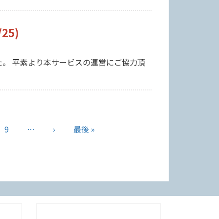
25)
。 平素より本サービスの運営にご協力頂
ペ
9
…
次
›
最
最後 »
ー
ペ
終
ジ
ー
ペ
ジ
ー
ジ