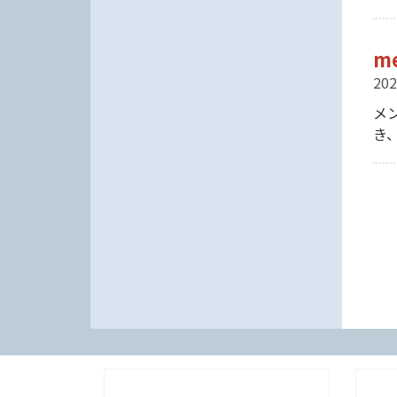
m
202
メ
き
ペ
ー
ジ
送
り