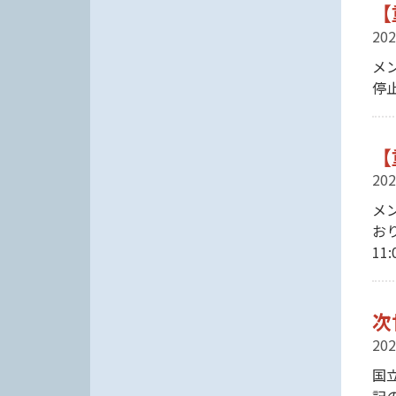
【
202
メ
停
【
202
メ
お
11:
次
202
国
記