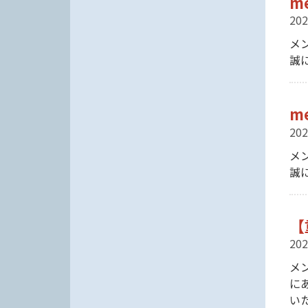
m
202
メ
誠
m
202
メ
誠
【
202
メ
に
い