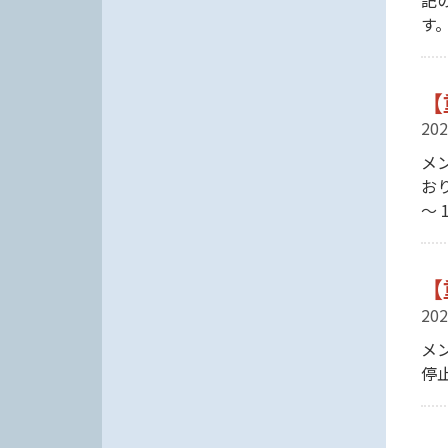
す
【
202
メ
お
〜 1
【
202
メ
停