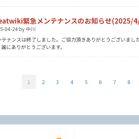
eatwiki緊急メンテナンスのお知らせ(2025/4/
5-04-24
by 中川
ンテナンスは終了しました。ご協力頂きありがとうございました
、誠にありがとうございます。
カ
1
ペ
2
ペ
3
ペ
4
ペ
5
ペ
6
ペ
7
ペ
8
レ
ー
ー
ー
ー
ー
ー
ー
ン
ジ
ジ
ジ
ジ
ジ
ジ
ジ
ト
ペ
ー
ジ