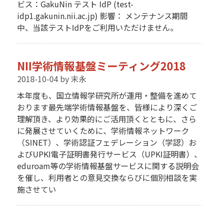
ビス：GakuNin テスト IdP (test-
idp1.gakunin.nii.ac.jp) 影響： メンテナンス期間
中、当該テストIdPをご利用いただけません。
NII学術情報基盤ミーティング2018
2018-10-04
by 末永
本年度も、国立情報学研究所が運用・整備を進めて
おります最先端学術情報基盤を、皆様により深くご
理解頂き、より効果的にご活用頂くとともに、さら
に発展させていくために、学術情報ネットワーク
（SINET）、学術認証フェデレーション（学認）お
よびUPKI電子証明書発行サービス（UPKI証明書）、
eduroam等の学術情報基盤サービスに関する説明会
を催し、利用者との意見交換ならびに個別相談を実
施させてい