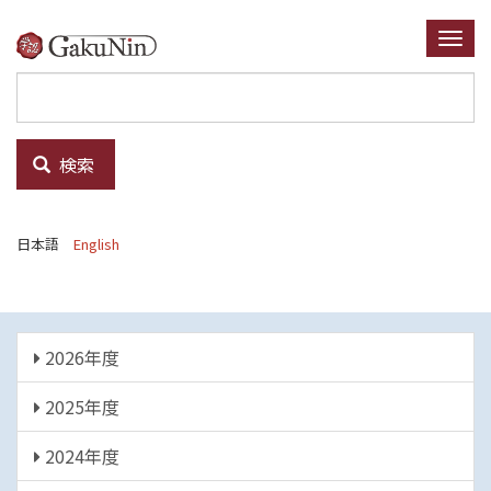
メ
イ
Togg
ン
navi
コ
ン
テ
検索
ン
ツ
に
日本語
English
移
動
年
2026年度
度
2025年度
2024年度