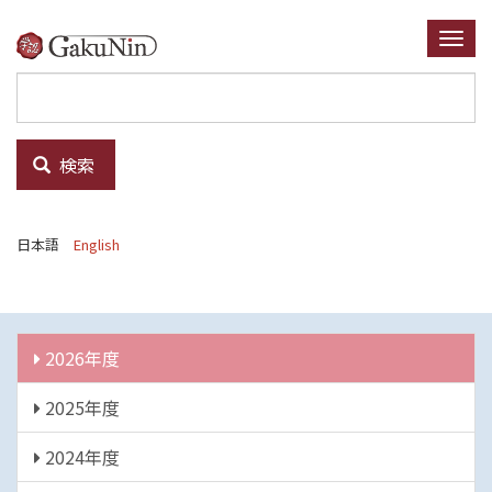
メ
イ
Togg
ン
navi
コ
ン
テ
検索
ン
ツ
に
日本語
English
移
動
年
2026年度
度
2025年度
2024年度