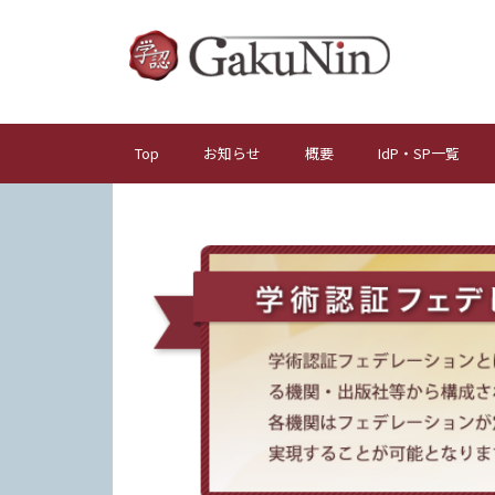
メ
イ
ン
コ
ン
テ
Top
お知らせ
概要
IdP・SP一覧
メ
ン
イ
ツ
ン
に
ナ
移
動
ビ
ゲ
ー
シ
ョ
ン