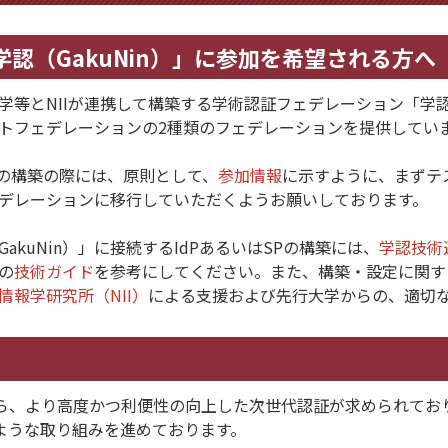
認（GakuNin）」に参加を希望される方へ
学等とNIIが連携して構築する学術認証フェデレーション「学認（
トフェデレーションの2種類のフェデレーションを提供してい
SPの構築の際には、原則として、
参加情報
に示すように、まずテ
デレーションに移行していただくようお願いしております。
GakuNin）」に接続するIdPあるいはSPの構築には、
学認技術
の
技術ガイド
を参考にしてください。また、構築・設定に関す
情報学研究所（NII）
による支援および先行大学からの、適切
ら、より高度かつ利便性の向上した次世代認証が求められてお
ような取り組みを進めております。