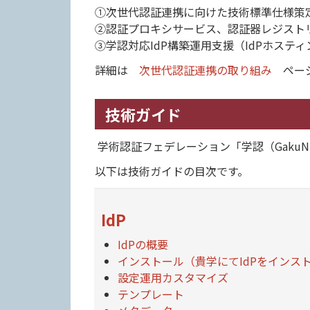
①次世代認証連携に向けた技術標準仕様策
②認証プロキシサービス、認証器レジスト
③学認対応IdP構築運用支援（IdPホステ
詳細は
次世代認証連携の取り組み
ページ
技術ガイド
学術認証フェデレーション「学認（GakuN
以下は技術ガイドの目次です。
IdP
IdPの概要
インストール（貴学にてIdPをインス
設定運用カスタマイズ
テンプレート