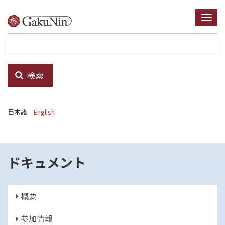
メ
イ
Togg
ン
navi
コ
ン
テ
検索
ン
ツ
に
日本語
English
移
動
ドキュメント
概要
参加情報