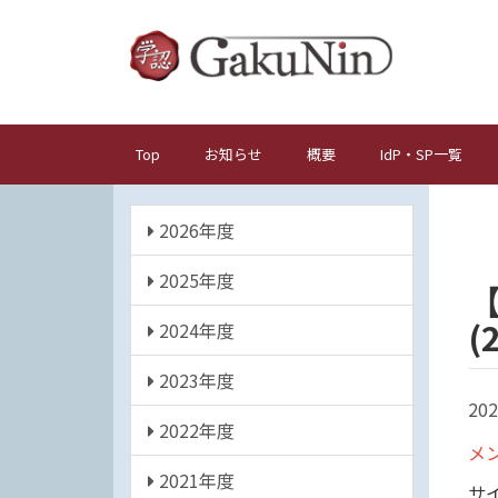
メ
イ
ン
コ
ン
テ
Top
お知らせ
概要
IdP・SP一覧
メ
ン
イ
ツ
年
ン
に
2026年度
度
ナ
移
動
2025年度
ビ
ゲ
(
2024年度
ー
シ
2023年度
ョ
202
2022年度
ン
メ
2021年度
サ