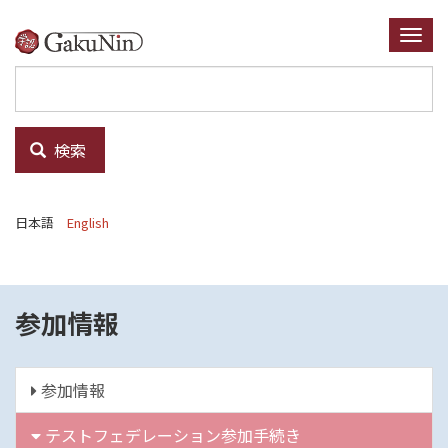
メ
イ
Togg
ン
navi
コ
ン
テ
検索
ン
ツ
に
日本語
English
移
動
参加情報
参加情報
テストフェデレーション参加手続き