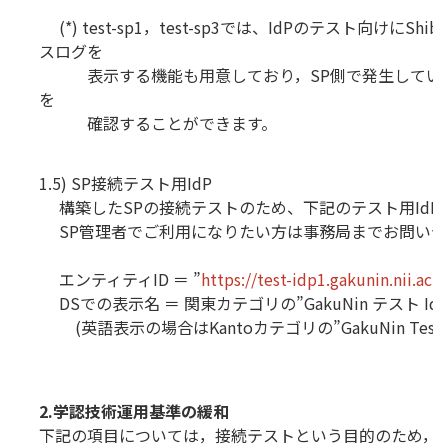
(*) test-sp1，test-sp3では、IdPのテスト向けにShib
スログを
表示する機能も用意しており，SP側で発生してい
を
確認することができます。
1.5) SP接続テスト用IdP
構築したSPの接続テストのため、下記のテスト用IdP
SP管理者でご利用になりたい方は事務局までお問い合
エンティティID ＝ ”
https://test-idp1.gakunin.nii.ac.
DSでの表示名 ＝ 関東カテゴリの”GakuNin テスト Id
(英語表示の場合はKantoカテゴリの”GakuNin Test I
2.学認技術運用基準の緩和
下記の項目については，接続テストという目的のため，