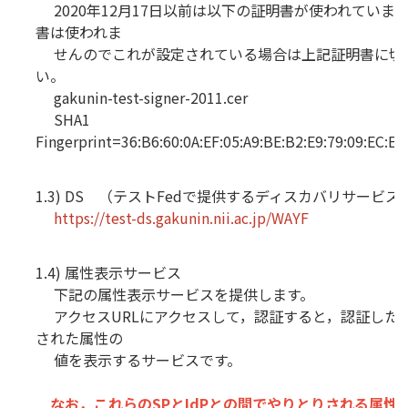
2020年12月17日以前は以下の証明書が使われていま
書は使われま
せんのでこれが設定されている場合は上記証明書に切
い。
gakunin-test-signer-2011.cer
SHA1
Fingerprint=36:B6:60:0A:EF:05:A9:BE:B2:E9:79:09:EC:E4
1.3) DS （テストFedで提供するディスカバリサービス
https:
//test-ds.gakunin.nii.ac.jp/WAYF
1.4) 属性表示サービス
下記の属性表示サービスを提供します。
アクセスURLにアクセスして，認証すると，認証したテ
された属性の
値を表示するサービスです。
なお，これらのSPとIdPとの間でやりとりされる属性